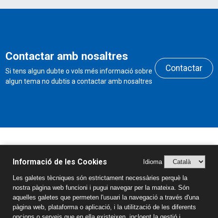
Contactar amb nosaltres
Contactar
Si tens algun dubte o vols més informació sobre
algun tema no dubtis a contactar amb nosaltres
Horari de secretaria
Informació de les Cookies
Idioma
Dilluns a divendres de 9h a 11h
Les galetes tècniques són estrictament necessàries perquè la
i de 15h a 17:30h
nostra pàgina web funcioni i pugui navegar per la mateixa. Són
aquelles galetes que permeten l'usuari la navegació a través d'una
Oferta Educativa
pàgina web, plataforma o aplicació, i la utilització de les diferents
opcions o serveis que en ella existeixen, incloent la gestió i