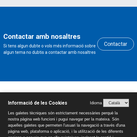
Contactar amb nosaltres
Contactar
Si tens algun dubte o vols més informació sobre
algun tema no dubtis a contactar amb nosaltres
Horari de secretaria
Informació de les Cookies
Idioma
Dilluns a divendres de 9h a 11h
Les galetes tècniques són estrictament necessàries perquè la
i de 15h a 17:30h
nostra pàgina web funcioni i pugui navegar per la mateixa. Són
aquelles galetes que permeten l'usuari la navegació a través d'una
Oferta Educativa
pàgina web, plataforma o aplicació, i la utilització de les diferents