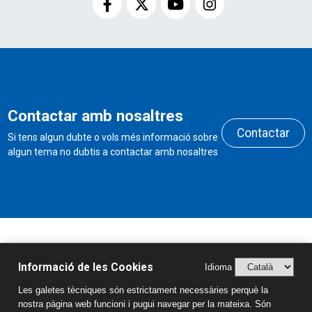
Contactar amb nosaltres
Contactar
Si tens algun dubte o vols més informació sobre
algun tema no dubtis a contactar amb nosaltres
Horari de secretaria
Informació de les Cookies
Idioma
Dilluns a divendres de 9h a 11h
Les galetes tècniques són estrictament necessàries perquè la
i de 15h a 17:30h
nostra pàgina web funcioni i pugui navegar per la mateixa. Són